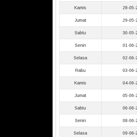
Kamis
28-05-
Jumat
29-05-
Sabtu
30-05-
Senin
01-06-
Selasa
02-06-
Rabu
03-06-
Kamis
04-06-
Jumat
05-06-
Sabtu
06-06-
Senin
08-06-
Selasa
09-06-