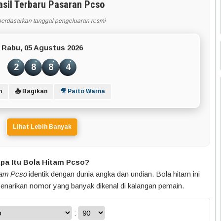
asil Terbaru Pasaran Pcso
berdasarkan tanggal pengeluaran resmi
Rabu, 05 Agustus 2026
2
8
8
4
n
📤 Bagikan
🎥 Paito Warna
Lihat Lebih Banyak
pa Itu Bola Hitam Pcso?
tam Pcso
identik dengan dunia angka dan undian. Bola hitam ini
enarikan nomor yang banyak dikenal di kalangan pemain.
: