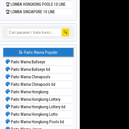
🏆 LOMBA HONGKONG POOLS 10 LINE
🏆 LOMBA SINGAPORE 10 LINE
🔍
📝 Paito Warna Populer
Paito Warna Bullseye
Paito Warna Bullseye 6d
Paito Warna Chinapools
Paito Warna Chinapools 6d
Paito Warna Hongkong
Paito Warna Hongkong Lottery
Paito Warna Hongkong Lottery 6d
Paito Warna Hongkong Lotto
Paito Warna Hongkong Pools 6d