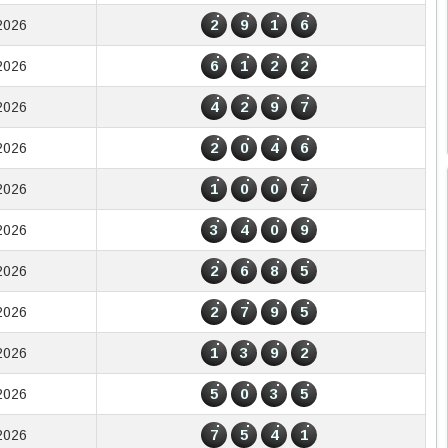
2
9
1
6
2026
6
1
2
2
2026
4
2
9
7
2026
2
0
4
6
2026
1
0
0
7
2026
3
4
0
9
2026
2
6
8
5
2026
2
7
9
5
2026
1
3
9
2
2026
5
0
3
5
2026
7
5
4
1
2026