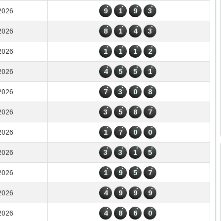
9
1
9
3
2026
8
1
4
3
2026
1
1
1
2
2026
4
5
5
1
2026
7
3
0
8
2026
3
5
8
7
2026
1
7
0
0
2026
3
3
1
5
2026
1
9
5
7
2026
4
9
9
9
2026
4
8
6
0
2026