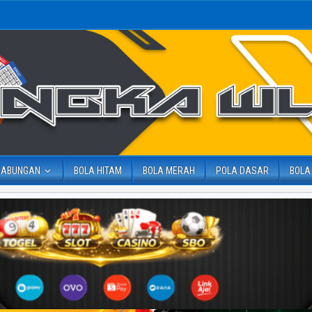
GABUNGAN
BOLA HITAM
BOLA MERAH
POLA DASAR
BOLA