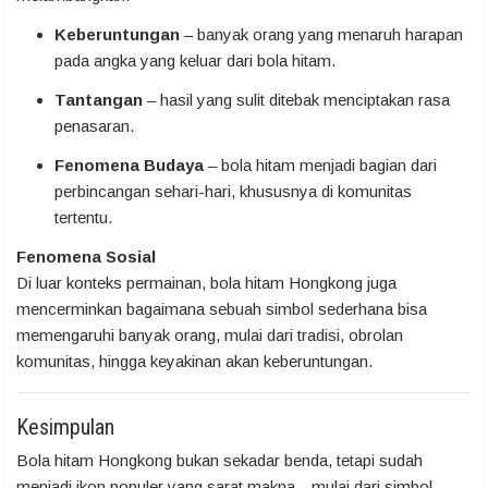
Keberuntungan
– banyak orang yang menaruh harapan
pada angka yang keluar dari bola hitam.
Tantangan
– hasil yang sulit ditebak menciptakan rasa
penasaran.
Fenomena Budaya
– bola hitam menjadi bagian dari
perbincangan sehari-hari, khususnya di komunitas
tertentu.
Fenomena Sosial
Di luar konteks permainan, bola hitam Hongkong juga
mencerminkan bagaimana sebuah simbol sederhana bisa
memengaruhi banyak orang, mulai dari tradisi, obrolan
komunitas, hingga keyakinan akan keberuntungan.
Kesimpulan
Bola hitam Hongkong bukan sekadar benda, tetapi sudah
menjadi ikon populer yang sarat makna—mulai dari simbol