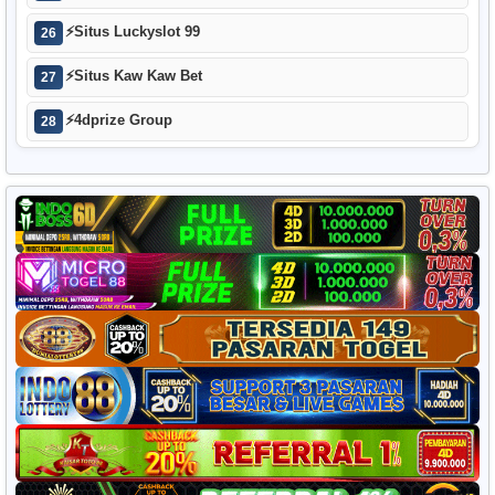
⚡
Situs Luckyslot 99
26
⚡
Situs Kaw Kaw Bet
27
⚡
4dprize Group
28