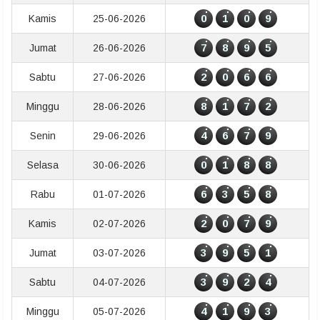
0
1
0
9
Kamis
25-06-2026
7
8
9
5
Jumat
26-06-2026
2
0
6
6
Sabtu
27-06-2026
8
1
7
2
Minggu
28-06-2026
4
6
7
9
Senin
29-06-2026
0
1
8
8
Selasa
30-06-2026
6
3
5
8
Rabu
01-07-2026
2
0
7
9
Kamis
02-07-2026
3
9
5
1
Jumat
03-07-2026
3
9
2
4
Sabtu
04-07-2026
4
1
9
3
Minggu
05-07-2026