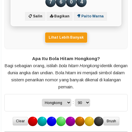
7
6
0
4
📋 Salin
📤 Bagikan
🎥 Paito Warna
Lihat Lebih Banyak
Apa Itu Bola Hitam Hongkong?
Bagi sebagian orang, istilah
bola hitam Hongkong
identik dengan
dunia angka dan undian. Bola hitam ini menjadi simbol dalam
sistem penarikan nomor yang banyak dikenal di kalangan
pemain.
:
Clear
Brush