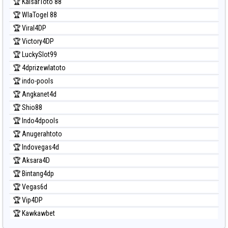
🏆 KaisarToto 88
Prediksi Sydney Pools 6d
🏆 WlaTogel 88
Prediksi Taipei
🏆 Viral4DP
Prediksi Taiwan
🏆 Victory4DP
🏆 LuckySlot99
🏆 4dprizewlatoto
🏆 indo-pools
🏆 Angkanet4d
🏆 Shio88
🏆 Indo4dpools
🏆 Anugerahtoto
🏆 Indovegas4d
🏆 Aksara4D
🏆 Bintang4dp
🏆 Vegas6d
🏆 Vip4DP
🏆 Kawkawbet