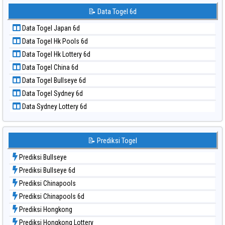
📝 Pola Dasar Sydney Pools 6d
Data Togel Korea
📝 Data Togel 6d
📝 Pola Dasar Taipei
Data Togel Kuda Lari
📝 Pola Dasar Taiwan
Data Togel Japan 6d
Data Togel Magnum Cambodia
Data Togel Hk Pools 6d
Data Togel Nagoya
Data Togel Hk Lottery 6d
Data Togel North Carolina Day
Data Togel China 6d
Data Togel Pcso
Data Togel Bullseye 6d
Data Togel Sao Paulo
Data Togel Sydney 6d
Data Togel Singapore
Data Sydney Lottery 6d
Data Togel Sydney
Data Togel Sydney Lottery
Data Togel Sydney Lottery 6d
📝 Prediksi Togel
Data Togel Sydney Lotto
Prediksi Bullseye
Data Togel Sydney Pools 6d
Prediksi Bullseye 6d
Data Togel Taipei
Prediksi Chinapools
Data Togel Taiwan
Prediksi Chinapools 6d
Prediksi Hongkong
Prediksi Hongkong Lottery