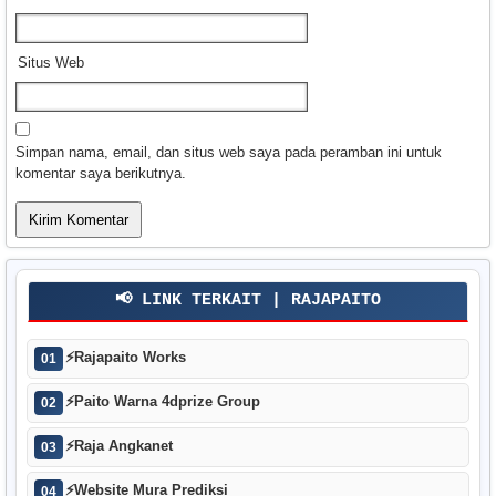
Situs Web
Simpan nama, email, dan situs web saya pada peramban ini untuk
komentar saya berikutnya.
📢 LINK TERKAIT | RAJAPAITO
⚡
Rajapaito Works
01
⚡
Paito Warna 4dprize Group
02
⚡
Raja Angkanet
03
⚡
Website Mura Prediksi
04