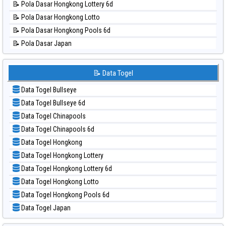
📝 Pola Dasar Hongkong Lottery 6d
📊 Statistik Sao Paulo
📝 Pola Dasar Hongkong Lotto
📊 Statistik Singapore
📝 Pola Dasar Hongkong Pools 6d
📊 Statistik Sydney
📝 Pola Dasar Japan
📊 Statistik Sydney Lottery
📝 Pola Dasar Japan 6d
📊 Statistik Sydney Lottery 6d
📝 Pola Dasar Korea
📝 Data Togel
📊 Statistik Sydney Lotto
📝 Pola Dasar Kuda Lari
📊 Statistik Sydney Pools 6d
Data Togel Bullseye
📝 Pola Dasar Magnum Cambodia
📊 Statistik Taipei
Data Togel Bullseye 6d
📝 Pola Dasar Nagoya
📊 Statistik Taiwan
Data Togel Chinapools
📝 Pola Dasar North Carolina Day
Data Togel Chinapools 6d
📝 Pola Dasar Pcso
Data Togel Hongkong
📝 Pola Dasar Sao Paulo
Data Togel Hongkong Lottery
📝 Pola Dasar Singapore
Data Togel Hongkong Lottery 6d
📝 Pola Dasar Sydney
Data Togel Hongkong Lotto
📝 Pola Dasar Sydney Lottery
Data Togel Hongkong Pools 6d
📝 Pola Dasar Sydney Lottery 6d
Data Togel Japan
📝 Pola Dasar Sydney Lotto
Data Togel Japan 6d