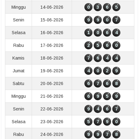
0
3
6
5
Minggu
14-06-2026
9
9
0
7
Senin
15-06-2026
1
0
6
4
Selasa
16-06-2026
2
5
6
0
Rabu
17-06-2026
7
6
4
4
Kamis
18-06-2026
4
0
2
9
Jumat
19-06-2026
6
7
6
8
Sabtu
20-06-2026
6
9
5
9
Minggu
21-06-2026
9
4
6
7
Senin
22-06-2026
5
7
9
0
Selasa
23-06-2026
9
9
7
8
Rabu
24-06-2026