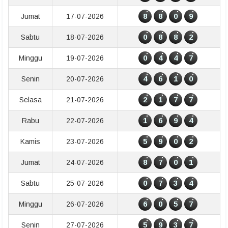
8
8
0
9
Jumat
17-07-2026
0
8
8
2
Sabtu
18-07-2026
0
4
4
7
Minggu
19-07-2026
4
6
1
0
Senin
20-07-2026
2
1
7
7
Selasa
21-07-2026
1
6
9
4
Rabu
22-07-2026
5
9
0
2
Kamis
23-07-2026
8
7
0
1
Jumat
24-07-2026
0
7
3
4
Sabtu
25-07-2026
6
0
5
7
Minggu
26-07-2026
5
9
3
7
Senin
27-07-2026