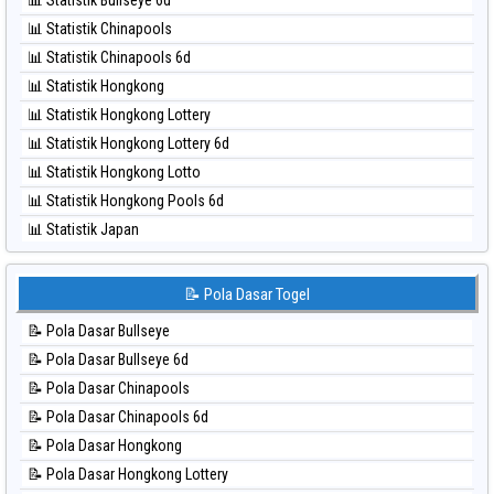
⚽ Bola Hitam Nagoya
📊 Statistik Chinapools
⚽ Bola Hitam North Carolina Day
📊 Statistik Chinapools 6d
⚽ Bola Hitam Pcso
📊 Statistik Hongkong
⚽ Bola Hitam Sao Paulo
📊 Statistik Hongkong Lottery
⚽ Bola Hitam Singapore
📊 Statistik Hongkong Lottery 6d
⚽ Bola Hitam Sydney
📊 Statistik Hongkong Lotto
⚽ Bola Hitam Sydney Lottery
📊 Statistik Hongkong Pools 6d
⚽ Bola Hitam Sydney Lottery 6d
📊 Statistik Japan
⚽ Bola Hitam Sydney Lotto
📊 Statistik Japan 6d
⚽ Bola Hitam Sydney Pools 6d
📊 Statistik Korea
📝 Pola Dasar Togel
⚽ Bola Hitam Taipei
📊 Statistik Kuda Lari
⚽ Bola Hitam Taiwan
📝 Pola Dasar Bullseye
📊 Statistik Magnum Cambodia
📝 Pola Dasar Bullseye 6d
📊 Statistik Nagoya
📝 Pola Dasar Chinapools
📊 Statistik New York Midday
📝 Pola Dasar Chinapools 6d
📊 Statistik North Carolina Day
📝 Pola Dasar Hongkong
📊 Statistik Pcso
📝 Pola Dasar Hongkong Lottery
📊 Statistik Pennsylvania Day