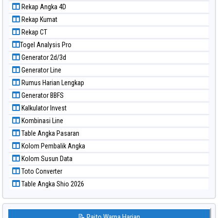
Rekap Angka 4D
Paito Warna New York Midday
Rekap Kumat
Paito Warna North Carolina Day
Rekap CT
Paito Warna Pcso
Togel Analysis Pro
Paito Warna Pennsylvania Day
Generator 2d/3d
Paito Warna Sao Paulo
Generator Line
Paito Warna Singapore
Rumus Harian Lengkap
Paito Warna Sydney
Generator BBFS
Paito Warna Sydney Lottery
Kalkulator Invest
Paito Warna Sydney Lottery 6d
Kombinasi Line
Paito Warna Sydney Lotto
Table Angka Pasaran
Paito Warna Sydney Pools 6d
Kolom Pembalik Angka
Paito Warna Taipei
Kolom Susun Data
Paito Warna Taiwan
Toto Converter
Table Angka Shio 2026
📝 Paito Warna Harian