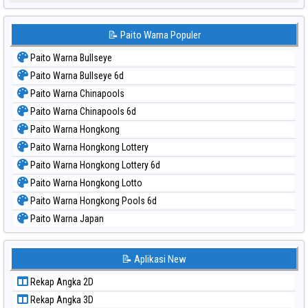
📝 Paito Warna Populer
Paito Warna Bullseye
Paito Warna Bullseye 6d
Paito Warna Chinapools
Paito Warna Chinapools 6d
Paito Warna Hongkong
Paito Warna Hongkong Lottery
Paito Warna Hongkong Lottery 6d
Paito Warna Hongkong Lotto
Paito Warna Hongkong Pools 6d
Paito Warna Japan
Paito Warna Japan 6d
Paito Warna Korea
📝 Aplikasi New
Paito Warna Kuda Lari
Rekap Angka 2D
Paito Warna Magnum Cambodia
Rekap Angka 3D
Paito Warna Nagoya